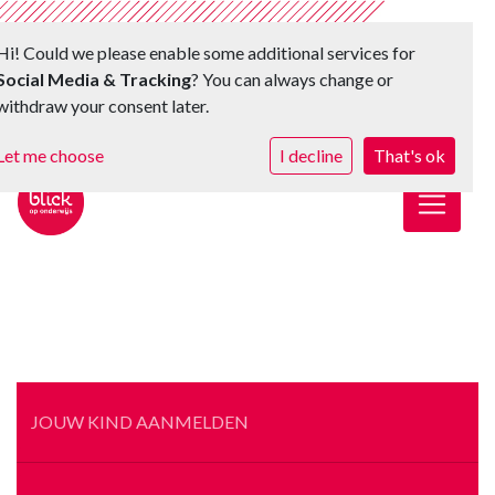
Hi! Could we please enable some additional services for
Social Media & Tracking
? You can always change or
withdraw your consent later.
Let me choose
I decline
That's ok
Toggle 
JOUW KIND AANMELDEN