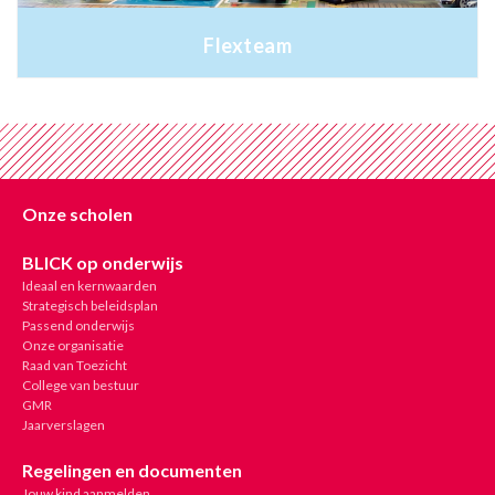
Flexteam
Onze scholen
BLICK op onderwijs
Ideaal en kernwaarden
Strategisch beleidsplan
Passend onderwijs
Onze organisatie
Raad van Toezicht
College van bestuur
GMR
Jaarverslagen
Regelingen en documenten
Jouw kind aanmelden