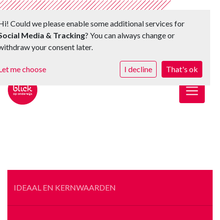
Hi! Could we please enable some additional services for
Social Media & Tracking
? You can always change or
withdraw your consent later.
Let me choose
I decline
That's ok
Toggle 
IDEAAL EN KERNWAARDEN