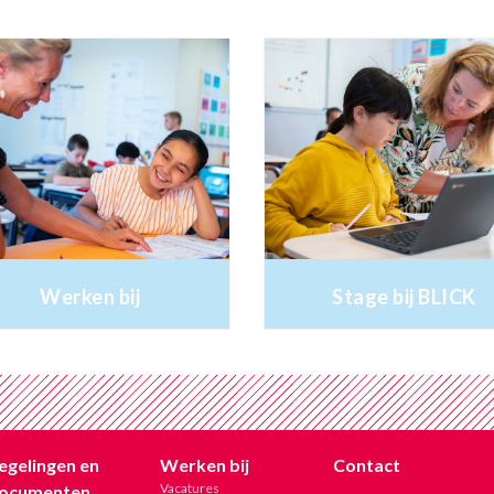
Werken bij
Stage bij BLICK
egelingen en
Werken bij
Contact
Vacatures
ocumenten