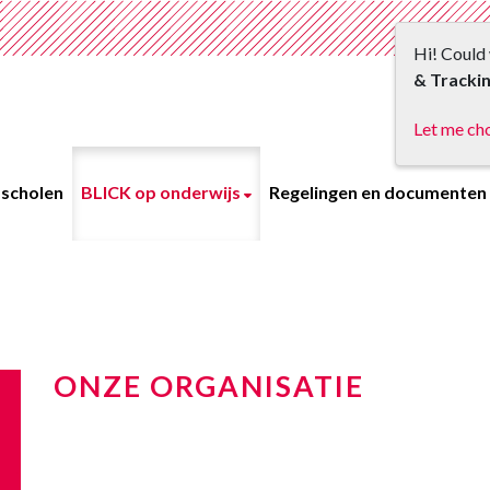
Hi! Could 
& Tracki
Let me ch
scholen
BLICK op onderwijs
Regelingen en documenten
ONZE ORGANISATIE