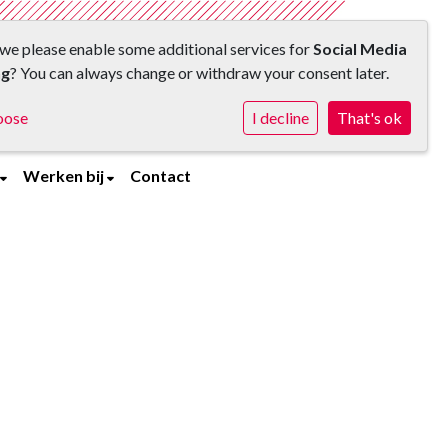
we please enable some additional services for
Social Media
ng
? You can always change or withdraw your consent later.
oose
I decline
That's ok
Werken bij
Contact