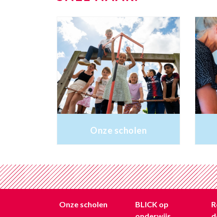
Onze scholen
Onze scholen
BLICK op
R
onderwijs
d