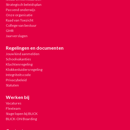
Strategisch beleidsplan
Passend onderwijs
Onze organisatie
Raad van Toezicht
College van bestuur
GMR
Jaarverslagen
Regelingen en documenten
Jouw kind aanmelden
Schoolvakanties
Klachtenregeling
Klokkenluidersregeling
Integriteitscode
Privacybeleid
Statuten
Werken bij
Vacatures
Flexteam
Stage lopen bij BLICK
BLICK-ON Boarding