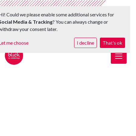
Hi! Could we please enable some additional services for
Social Media & Tracking
? You can always change or
withdraw your consent later.
Let me choose
I decline
That's ok
Toggle 