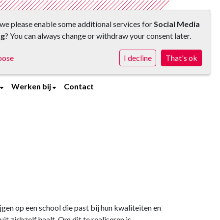
we please enable some additional services for
Social Media
ng
? You can always change or withdraw your consent later.
oose
I decline
That's ok
Werken bij
Contact
jgen op een school die past bij hun kwaliteiten en
t zichzelf haalt. Om dit te realiseren is