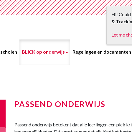
Hi! Could 
& Tracki
Let me ch
scholen
BLICK op onderwijs
Regelingen en documenten
PASSEND ONDERWIJS
Passend onderwijs betekent dat alle leerlingen een plek kri
hun mogelijkheden. Dit zorgt ervoor dat elk kind het beste ui