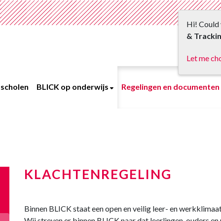
Hi! Could 
& Tracki
Let me ch
scholen
BLICK op onderwijs
Regelingen en documenten
KLACHTENREGELING
Binnen BLICK staat een open en veilig leer- en werkklimaa
Wij streven er binnen BLICK naar dat leerlingen, ouders 