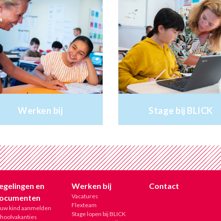
Werken bij
Stage bij BLICK
egelingen en
Werken bij
Contact
Vacatures
ocumenten
Flexteam
ouw kind aanmelden
Stage lopen bij BLICK
hoolvakanties