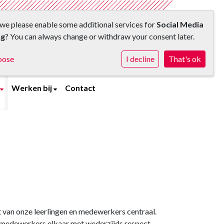
we please enable some additional services for
Social Media
ng
? You can always change or withdraw your consent later.
oose
I decline
That's ok
Werken bij
Contact
t van onze leerlingen en medewerkers centraal.
en medewerkers elkaar met wederzijds respect