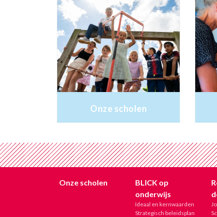
Onze scholen
Onze scholen
BLICK op
R
onderwijs
d
Ideaal en kernwaarden
J
Strategisch beleidsplan
Sc